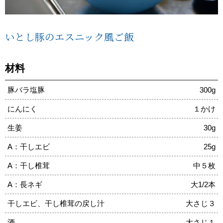
いとし豚のエスニック風ご飯
材料
豚バラ塩豚
300g
にんにく
１かけ
生姜
30g
A：干しエビ
25g
A：干し椎茸
中５枚
A：長ネギ
大1/2本
干しエビ、干し椎茸の戻し汁
大さじ３
酒
大さじ１