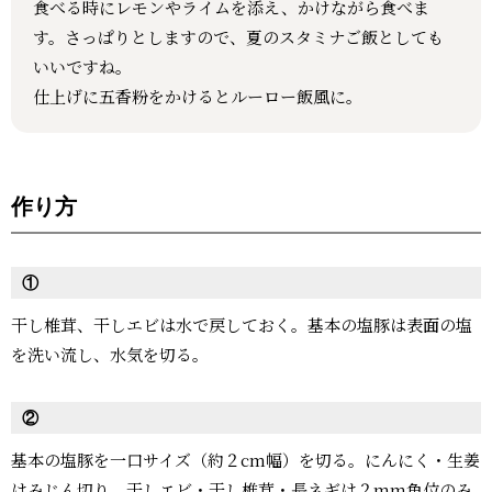
食べる時にレモンやライムを添え、かけながら食べま
す。さっぱりとしますので、夏のスタミナご飯としても
いいですね。
仕上げに五香粉をかけるとルーロー飯風に。
作り方
①
干し椎茸、干しエビは水で戻しておく。基本の塩豚は表面の塩
を洗い流し、水気を切る。
②
基本の塩豚を一口サイズ（約２cm幅）を切る。にんにく・生姜
はみじん切り。干しエビ・干し椎茸・長ネギは２mm角位のみ